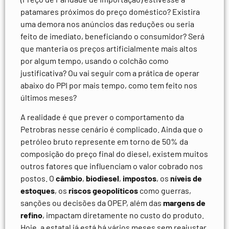
patamares próximos do preço doméstico? Existira
uma demora nos anúncios das reduções ou seria
feito de imediato, beneficiando o consumidor? Será
que manteria os preços artificialmente mais altos
por algum tempo, usando o colchão como
justificativa? Ou vai seguir com a prática de operar
abaixo do PPI por mais tempo, como tem feito nos
últimos meses?
A realidade é que prever o comportamento da
Petrobras nesse cenário é complicado. Ainda que o
petróleo bruto represente em torno de 50% da
composição do preço final do diesel, existem muitos
outros fatores que influenciam o valor cobrado nos
postos. O
câmbio
,
biodiesel
,
impostos
, os
níveis de
estoques
, os
riscos geopolíticos
como guerras,
sanções ou decisões da OPEP, além das
margens de
refino
, impactam diretamente no custo do produto.
Hoje, a estatal já está há vários meses sem reajustar