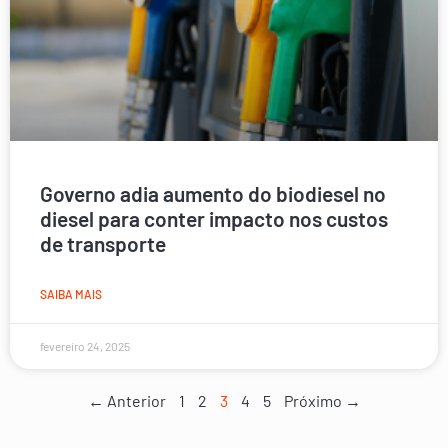
Governo adia aumento do biodiesel no
diesel para conter impacto nos custos
de transporte
SAIBA MAIS
fevereiro 24, 2025
← Anterior
1
2
3
4
5
Próximo →