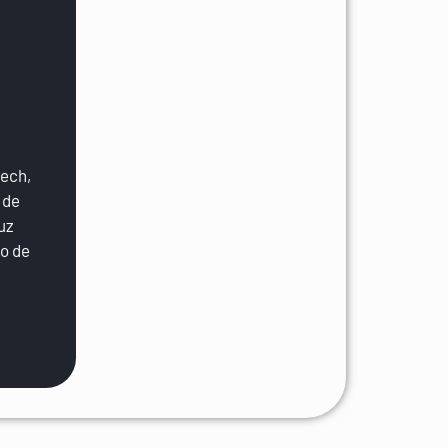
tech,
 de
uz
ão de