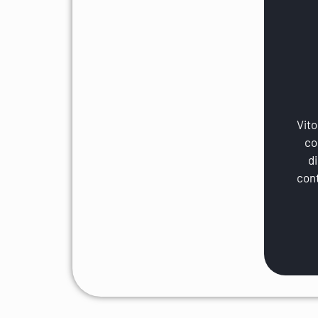
Vito
co
d
cont